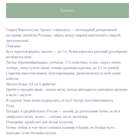
Заказать
Спирея Вангутта (лат. Spiraea ×vanhouttei) — листопадный декоративный
кустарник семейства Розовые, гибрид между спиреей кантонской и спиреей
трёхлопастной.
Описание
Куст округлой формы, высота — до 2 м. Ветви взрослых растений дугообразно
изгибаются вниз.
Листья обратнояйцевидные, зубчатые, 3–5-лопастные, голые, сверху тёмно-
зелёные, снизу тускло-сизые, осенью оранжево-красные, до 3,5 см длиной.
Соцветия многочисленные, полушаровидные, располагаются по всей длине
побегов.
Цветки белые, 0,6 см в диаметре.
Цветёт в середине июня—начале июля, иногда наблюдается повторное цветение
в июле—августе.
В суровые зимы ветви подмерзают, но куст быстро восстанавливается.
Уход
Посадка: в средней полосе России — весной, до распускания почек, но не в
замёрзшую почву, на юге — осенью, после листопада.
Освещение: яркий свет или лёгкая полутень.
Почва: любая, в том числе слишком влажная и бедная, но больше всего
подходят сухие песчаные грунты.