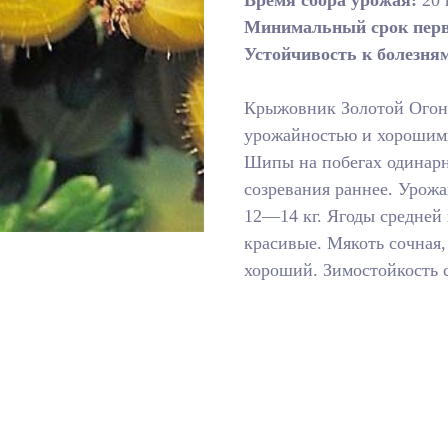
Время сбора урожая:
20 
Минимальный срок перв
Устойчивость к болезня
Крыжовник Золотой Огон
урожайностью и хорошими
Шипы на побегах одинарн
созревания раннее. Урожа
12—14 кг. Ягоды средней
красивые. Мякоть сочная,
хороший. Зимостойкость 