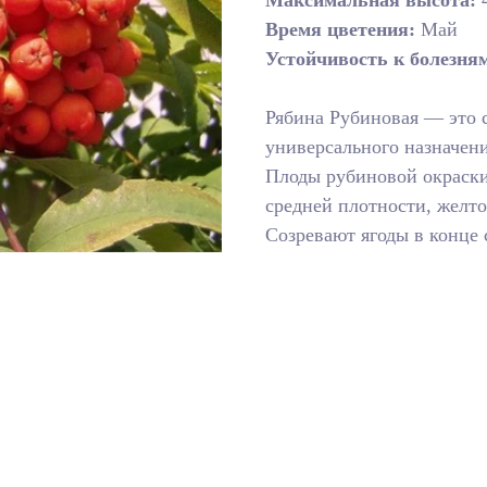
Максимальная высота:
4
Время цветения:
Май
Устойчивость к болезня
Рябина Рубиновая — это с
универсального назначени
Плоды рубиновой окраски
средней плотности, желтог
Созревают ягоды в конце 