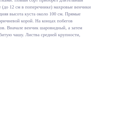
тками. Новый сорт приобрел длительный
 (до 12 см в поперечнике) махровые венчики
едняя высота куста около 100 см. Прямые
оричневой корой. На концах побегов
ов. Вначале венчик шаровидный, а затем
битую чашу. Листва средней крупности,
.