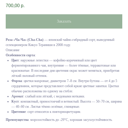
700,00
р.
Заказать
Роза «Ча-Ча» (Cha-Cha)
— японский чайно-гибридный сорт, выведенный
селекционером Кикуо Тераниши в 2008 году.
Описание
Особенности сорта
:
Цвет
: наружные лепестки — кофейно-коричневый или цвет
ферментированного чая, внутренние — более тёмные, терракотовые или
красноватые. В последние дни цветения окрас может меняться, приобретая
лёгкий лиловый оттенок.
Форма
: цветки махровые, диаметром 7–8 см. Внутри бутона — от 4 до 5
сердцевинок, которые представляют собой яркие цветные завитки. Цветки
обычно расположены по одному на стебле.
Аромат
: слабый или лёгкий, с медовыми нотками.
Куст
: компактный, прямостоячий и ветвистый. Высота — 50–70 см, ширина
— 40–60 см. Листья тёмно-зелёные, глянцевые.
Цветение
: сорт относится к повторноцветущим.
Преимущества
: морозостойкость до -29°C, хорошая засухоустойчивость.