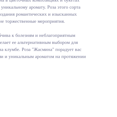
на в цветочных композициях и букетах
 уникальному аромату. Роза этого сорта
создания романтических и изысканных
гие торжественные мероприятия.
ойчива к болезням и неблагоприятным
делает ее альтернативным выбором для
а клумбе. Роза "Жасмина" порадует вас
ми и уникальным ароматом на протяжении