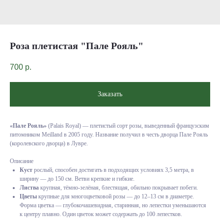
Роза плетистая "Пале Рояль"
700
р.
Заказать
«Пале Рояль»
(Palais Royal) — плетистый сорт розы, выведенный французским
питомником Meilland в 2005 году. Название получил в честь дворца Пале Рояль
(королевского дворца) в Лувре.
Описание
Куст
рослый, способен достигать в подходящих условиях 3,5 метра, в
ширину — до 150 см. Ветви крепкие и гибкие.
Листва
крупная, тёмно-зелёная, блестящая, обильно покрывает побеги.
Цветы
крупные для многоцветковой розы — до 12–13 см в диаметре.
Форма цветка — глубокочашевидная, старинная, но лепестки уменьшаются
к центру плавно. Один цветок может содержать до 100 лепестков.