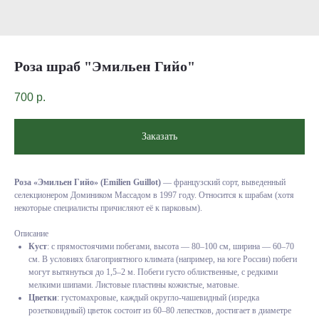
Роза шраб "Эмильен Гийо"
700
р.
Заказать
Роза «Эмильен Гийо» (Emilien Guillot)
— французский сорт, выведенный
селекционером Домиником Массадом в 1997 году. Относится к шрабам (хотя
некоторые специалисты причисляют её к парковым).
Описание
Куст
: с прямостоячими побегами, высота — 80–100 см, ширина — 60–70
см. В условиях благоприятного климата (например, на юге России) побеги
могут вытянуться до 1,5–2 м. Побеги густо облиственные, с редкими
мелкими шипами. Листовые пластины кожистые, матовые.
Цветки
: густомахровые, каждый округло-чашевидный (изредка
розетковидный) цветок состоит из 60–80 лепестков, достигает в диаметре