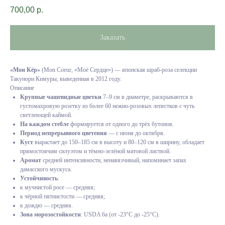
700,00
р.
Заказать
«Мон Кёр»
(Mon Coeur, «Моё Сердце») — японская шраб-роза селекции
Такунори Кимуры, выведенная в 2012 году.
Описание
Крупные чашевидные цветки
7–9 см в диаметре, раскрываются в
густомахровую розетку из более 60 нежно-розовых лепестков с чуть
светлеющей каймой.
На каждом стебле
формируется от одного до трёх бутонов.
Период непрерывного цветения
— с июня до октября.
Куст
вырастает до 150–185 см в высоту и 80–120 см в ширину, обладает
прямостоячим силуэтом и тёмно-зелёной матовой листвой.
Аромат
средней интенсивности, ненавязчивый, напоминает запах
дамасского мускуса.
Устойчивость
:
к мучнистой росе — средняя;
к чёрной пятнистости — средняя;
к дождю — средняя.
Зона морозостойкости
: USDA 6a (от -23°С до -25°С).