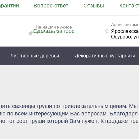
арантии
Вопрос-ответ
Отзывы
Контак
Адрес питомн
Не нашли нужное
Сделать запрос
Ярославская
растение?
Осурово, ул
Лиственные деревья
Декоративные кустарники
пить саженцы груши по привлекательным ценам. Мы 
цию по всем интересующим Вас вопросам. Благодаря
но тот сорт груши который Вам нужен. К продаже пр